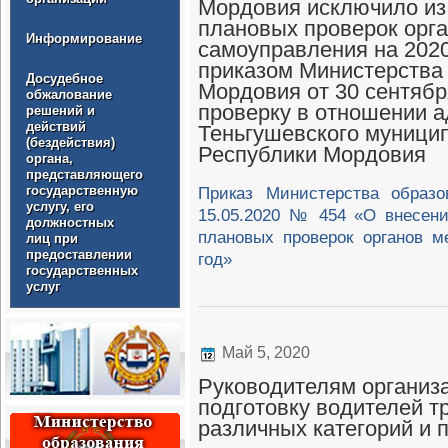
Мордовия исключило из
плановых проверок орга
Информирование
самоуправления на 2020
приказом Министерства
Досудебное
Мордовия от 30 сентябр
обжалование
проверку в отношении 
решений и
действий
Теньгушевского муници
(бездействия)
Республики Мордовия
органа,
представляющего
государственную
Приказ Министерства образо
услугу, его
15.05.2020 № 454 «О внесен
должностных
плановых проверок органов м
лиц при
предоставлении
год»
государственных
услуг
Май 5, 2020
Руководителям организ
подготовку водителей т
различных категорий и 