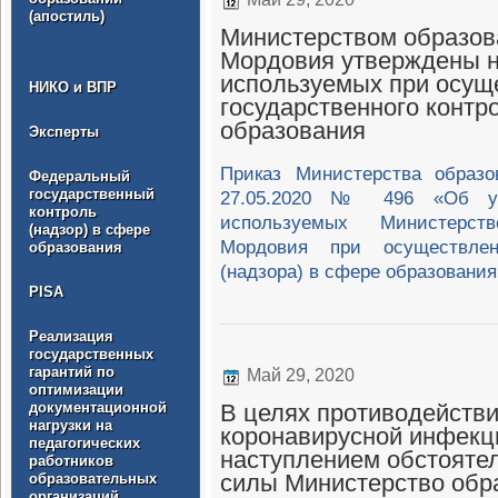
(апостиль)
Министерством образов
Мордовия утверждены 
используемых при осущ
НИКО и ВПР
государственного контр
образования
Эксперты
Приказ Министерства образо
Федеральный
государственный
27.05.2020 № 496 «Об ут
контроль
используемых Министерст
(надзор) в сфере
Мордовия при осуществлени
образования
(надзора) в сфере образования
PISA
Реализация
государственных
гарантий по
Май 29, 2020
оптимизации
документационной
В целях противодействи
нагрузки на
коронавирусной инфекци
педагогических
наступлением обстояте
работников
силы Министерство обр
образовательных
организаций