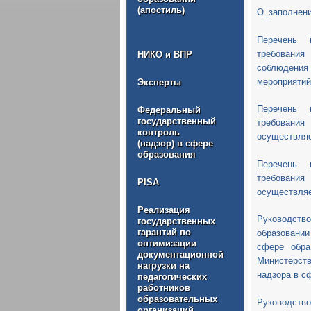
(апостиль)
О_заполнен
Перечень 
требования
НИКО и ВПР
соблюдения
мероприятий
Эксперты
Перечень 
Федеральный
государственный
требования
контроль
осуществляе
(надзор) в сфере
образования
Перечень 
требования
PISA
осуществляе
Реализация
Руководств
государственных
гарантий по
образовании
оптимизации
сфере обра
документационной
Министерств
нагрузки на
надзора в с
педагогических
работников
образовательных
Руководств
организаций