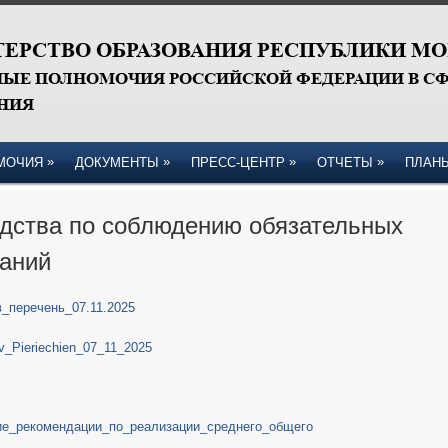
»
»
»
»
МОЧИЯ
ДОКУМЕНТЫ
ПРЕСС-ЦЕНТР
ОТЧЕТЫ
ПЛАН
дства по соблюдению обязательных
аний
_перечень_07.11.2025
_v_Pieriechien_07_11_2025
ие_рекомендации_по_реализации_среднего_общего