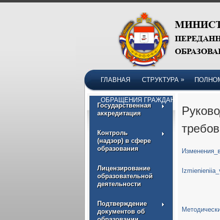
»
ГЛАВНАЯ
СТРУКТУРА
ПОЛНО
ОБРАЩЕНИЯ ГРАЖДАН
Государственная
Руково
аккредитация
требов
Контроль
(надзор) в сфере
образования
Изменения_в
Лицензирование
Izmienieniia
образовательной
деятельности
Подтверждение
Методическ
документов об
образовании