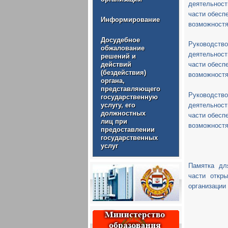
деятельнос
части обесп
Информирование
возможностя
Досудебное
Руководств
обжалование
деятельнос
решений и
действий
части обесп
(бездействия)
возможностя
органа,
представляющего
Руководств
государственную
деятельнос
услугу, его
должностных
части обесп
лиц при
возможностя
предоставлении
государственных
услуг
Памятка дл
части откр
организации