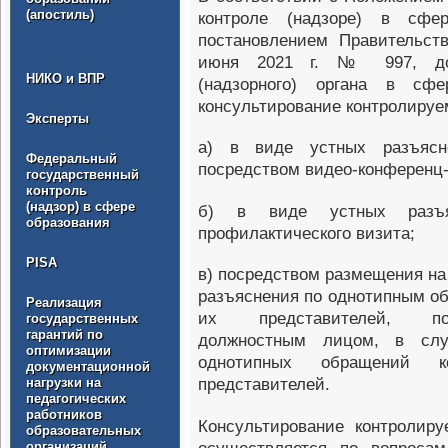
(апостиль)
контроле (надзоре) в сфер
постановлением Правительст
июня 2021 г. № 997, дол
НИКО и ВПР
(надзорного) органа в сфе
консультирование контролируе
Эксперты
а) в виде устных разъяс
Федеральный
посредством видео-конференц-
государственный
контроль
(надзор) в сфере
б) в виде устных разъя
образования
профилактического визита;
PISA
в) посредством размещения н
разъяснения по однотипным о
Реализация
их представителей, под
государственных
гарантий по
должностным лицом, в слу
оптимизации
однотипных обращений 
документационной
нагрузки на
представителей.
педагогических
работников
Консультирование контролир
образовательных
организаций