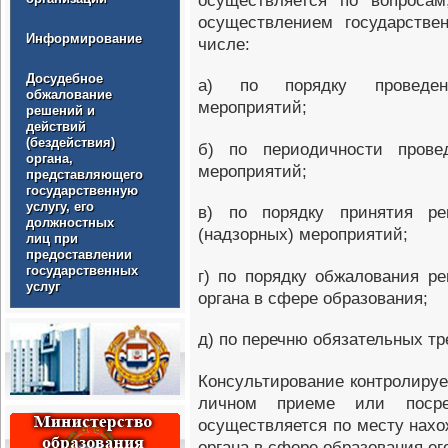
осуществляется по вопросам
осуществлением государствен
Информирование
числе:
Досудебное
а) по порядку проведени
обжалование
мероприятий;
решений и
действий
(бездействия)
б) по периодичности провед
органа,
мероприятий;
представляющего
государственную
услугу, его
в) по порядку принятия ре
должностных
(надзорных) мероприятий;
лиц при
предоставлении
государственных
г) по порядку обжалования ре
услуг
органа в сфере образования;
д) по перечню обязательных тр
Консультирование контролиру
личном приеме или посред
осуществляется по месту нахо
органа в сфере образования е