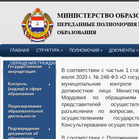
»
»
»
ГЛАВНАЯ
СТРУКТУРА
ПОЛНОМОЧИЯ
ДОКУМЕНТЫ
ОБРАЩЕНИЯ ГРАЖДАН
Государственная
В соответствии с частью 1 ста
аккредитация
июля 2020 г. № 248-ФЗ «О госу
муниципальном контроле
Контроль
(надзор) в сфере
должностное лицо Министер
образования
Мордовия по обращениям
представителей осуществл
Лицензирование
разъяснения по вопросам,
образовательной
деятельности
осуществлением государст
Консультирование осуществляе
Подтверждение
документов об
В соответствии с Положением
образовании