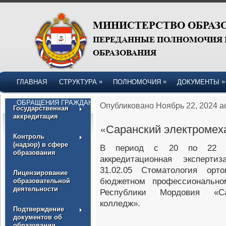
»
»
»
ГЛАВНАЯ
СТРУКТУРА
ПОЛНОМОЧИЯ
ДОКУМЕНТЫ
ОБРАЩЕНИЯ ГРАЖДАН
Опубликовано Ноябрь 22, 2024 a
Государственная
аккредитация
«Саранский электромех
Контроль
(надзор) в сфере
В период с 20 по 22 но
образования
аккредитационная эксперти
31.02.05 Стоматология орто
Лицензирование
бюджетном профессионально
образовательной
деятельности
Республики Мордовия «Сар
колледж».
Подтверждение
документов об
образовании