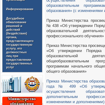
осуществления образов
образовательным программа
Информирование
образования» (с изменениями 
Досудебное
Приказ Министерства просве
обжалование
№ 438 «Об утверждении Поряд
решений и
действий
образовательной деятельн
(бездействия)
профессионального обучения»
органа,
представляющего
государственную
Приказ Министерства просвеще
услугу, его
«Об утверждении Порядка 
должностных
образовательной дея
лиц при
предоставлении
общеобразовательным про
государственных
программам начального общег
услуг
общего образования»
Приказ Министерства образов
года № 499 «Об утвержде
осуществления образов
дополнительным професс
изменениями и дополнениями)