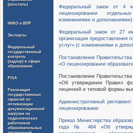
(апостиль)
Федеральный закон от 4
лицензировании отдельн
изменениями и дополнениями)
НИКО и ВПР
Федеральный закон от 27 
Эксперты
организации предоставления 
услуг» (с изменениями и допо
Федеральный
государственный
контроль
Постановление Правительства 
(надзор) в сфере
«О лицензировании образоват
образования
Постановление Правительства 
PISA
«Об утверждении Правил фо
лицензий и типовой формы вып
Реализация
государственных
гарантий по
Административный регламент 
оптимизации
лицензированию
документационной
нагрузки на
педагогических
Приказ Министерства образов
работников
года № 464 «Об утвержде
образовательных
организаций