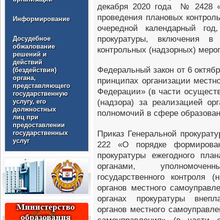
декабря 2020 года № 2428 «
проведения плановых контрол
Информирование
очередной календарный год,
прокуратуры, включения в
Досудебное
обжалование
контрольных (надзорных) мероп
решений и
действий
Федеральный закон от 6 октяб
(бездействия)
органа,
принципах организации местн
представляющего
Федерации» (в части осуществ
государственную
услугу, его
(надзора) за реализацией ор
должностных
полномочий в сфере образован
лиц при
предоставлении
Приказ Генеральной прокурат
государственных
услуг
222 «О порядке формирован
прокуратуры ежегодного пла
органами, уполномоче
государственного контроля (
органов местного самоуправл
органах прокуратуры внепл
органов местного самоуправл