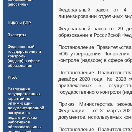
(апостиль)
Федеральный закон от 4
лицензировании отдельных ви
НИКО и ВПР
Федеральный закон от 29 де
образовании в Российской Фе
Эксперты
Федеральный
Постановление Правительства
государственный
«Об утверждении Положения 
контроль
контроле (надзоре) в сфере об
(надзор) в сфере
образования
Постановление Правительств
PISA
декабря 2020 года № 2328 «О
привлекаемых к осущест
Реализация
государственного контроля (на
государственных
гарантий по
оптимизации
Приказ Министерства эконом
документационной
Федерации от 31 марта 2021
нагрузки на
документов, используемых кон
педагогических
работников
образовательных
Постановление Правительств
организаций