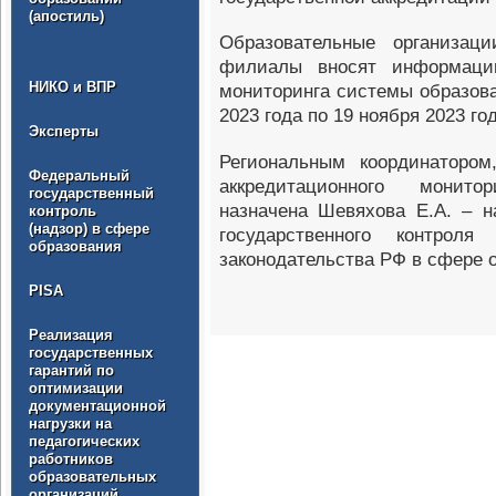
(апостиль)
Образовательные организац
филиалы вносят информацию
НИКО и ВПР
мониторинга системы обр
2023 года по 19 ноября 2023 год
Эксперты
Региональным координатором
Федеральный
аккредитационного монито
государственный
назначена Шевяхова Е.А. – н
контроль
(надзор) в сфере
государственного контрол
образования
законодательства РФ в сфере 
PISA
Реализация
государственных
гарантий по
оптимизации
документационной
нагрузки на
педагогических
работников
образовательных
организаций