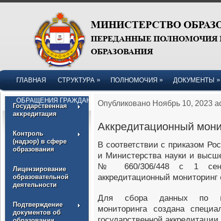
»
»
»
ГЛАВНАЯ
СТРУКТУРА
ПОЛНОМОЧИЯ
ДОКУМЕНТЫ
ОБРАЩЕНИЯ ГРАЖДАН
Опубликовано Ноябрь 10, 2023 a
Государственная
аккредитация
Аккредитационный мони
Контроль
(надзор) в сфере
В соответствии с приказом Р
образования
и Министерства науки и высше
№ 660/306/448 с 1 сент
Лицензирование
аккредитационный мониторинг 
образовательной
деятельности
Для сбора данных по пок
Подтверждение
мониторинга создана специа
документов об
государственной аккредитации 
образовании